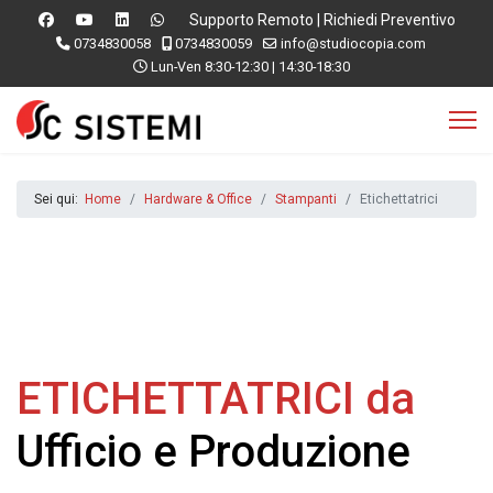
Supporto Remoto
|
Richiedi Preventivo
0734830058
0734830059
info@studiocopia.com
Lun-Ven 8:30-12:30 | 14:30-18:30
Sei qui:
Home
Hardware & Office
Stampanti
Etichettatrici
ETICHETTATRICI da
Ufficio e Produzione