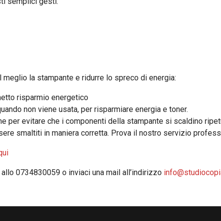
i semplici gesti.
al meglio la stampante e ridurre lo spreco di energia:
netto risparmio energetico
ando non viene usata, per risparmiare energia e toner.
one per evitare che i componenti della stampante si scaldino ri
re smaltiti in maniera corretta. Prova il nostro servizio profes
qui
i allo 0734830059 o inviaci una mail all’indirizzo
info@studiocop